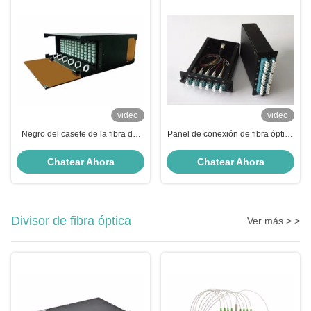
video
video
Negro del casete de la fibra del
Panel de conexión de fibra óptica
panel de conexión de la fibra del
negro del módulo MTP MPO del
chasis 4U de MTP MPO MPO
puerto 24 del panel de conexión
Chatear Ahora
Chatear Ahora
de fibra
Divisor de fibra óptica
Ver más > >