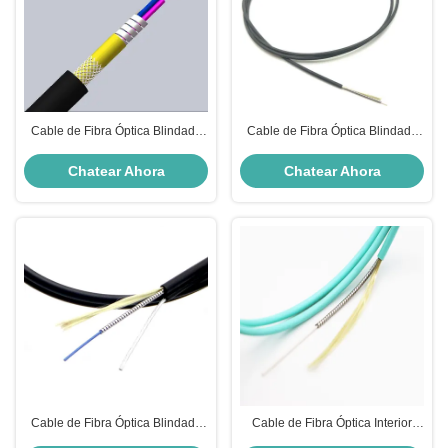
Cable de Fibra Óptica Blindado
Cable de Fibra Óptica Blindado
LSZH Chaqueta 5.0mm 2
de Acero CPR de 3.0mm Anti-
Núcleos para Uso Interior y
Flexión Personalizado con Tubo
Chatear Ahora
Chatear Ahora
Exterior
Flexible de Acero Inoxidable para
Comunicación Interior/Exterior
Cable de Fibra Óptica Blindado
Cable de Fibra Óptica Interior
LSZH FTTH G657A para
Blindado de Acero Espiral de Alta