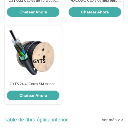
OS1 OS2 Cables de fibra óptica
HXCOWO Cable de fibra óptica
blindados
blindado de acero conducto
aéreo 6 12 24 48 96 144 GYTS
Chatear Ahora
Chatear Ahora
de núcleo
GYTS 24 48Cores SM exterior
Direct Burial Cables blindados de
fibra óptica para red estable
Chatear Ahora
cable de fibra óptica interior
Ver más > >