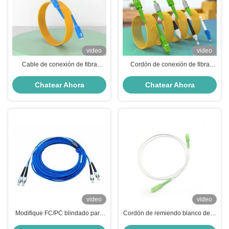
video
video
Cable de conexión de fibra
Cordón de conexión de fibra
monomodo de 2,0 mm G657A1
óptica de 1 núcleo HXCOWO
3M Cables de conexión de fibra
SC/FC/LC/ST de pequeñas
Chatear Ahora
Chatear Ahora
personalizados
pérdidas APC/UPC 9/125 SM SX
3M G657A
video
video
Modifique FC/PC blindado para
Cordón de remiendo blanco de la
requisitos particulares al cordón
fibra óptica LSZH SC/APC a la