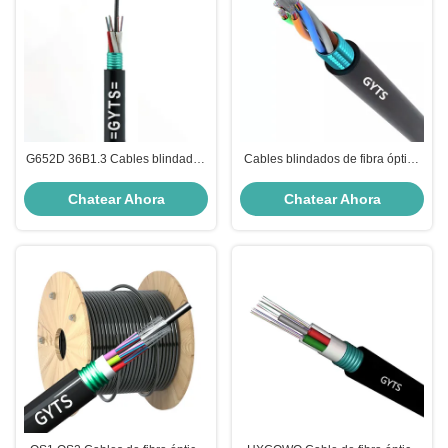
G652D 36B1.3 Cables blindados
Cables blindados de fibra óptica
de fibra óptica
FTTH G652D G657A1 24 Cables
blindados de fibra óptica de
Chatear Ahora
Chatear Ahora
núcleo