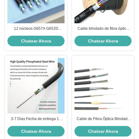
12 núcleos G657A G652D
Cable blindado de fibra óptica
GYXTW Cables aéreos para
para exteriores de modo único
exteriores Cables de acero FTTH
PVC LSZH LSOH PE chaqueta
Chatear Ahora
Chatear Ahora
Cables blindados de fibra óptica
HDPE
3-7 Días Fecha de entrega 12
Cable de Fibra Óptica Blindado
Cable blindado de fibra óptica de
para Exteriores de Longitud
núcleo adecuado para entornos
Personalizada con Cinta de
Chatear Ahora
Chatear Ahora
adversos y comunicación a larga
Acero Blindada y Cuerda de