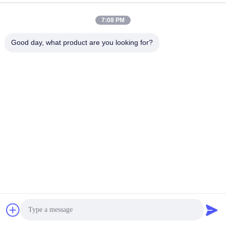
7:08 PM
Contacto Rápido
Good day, what product are you looking for?
DIRECCIÓN
Edificio No.2, calle Gaoli 3, ciudad de Tangxia, Dongguan,
China
Teléfono
86-0769-8772-9980
Correo electrónico
sales@hxfiber.com
política de privacidad
|
Mapa del Sitio
| China buena calidad
Cable de fribra óptica acorazado al aire libre Proveedor.
Derecho de autor 2024-2026 Dongguan HX Fiber Technology
Co., Ltd . Todos los derechos reservados.