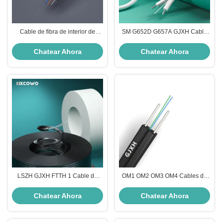
Cable de fibra de interior de
SM G652D G657A GJXH Cable
telecomunicaciones 1 2 4 núcleo
de fibra óptica para interiores con
GJXH G657A2
LSZH Jacket 2 Core
Chatear Ahora
Chatear Ahora
LSZH GJXH FTTH 1 Cable de
OM1 OM2 OM3 OM4 Cables de
fibra óptica de modo único para
fibra óptica para interiores
telecomunicaciones
Chatear Ahora
Chatear Ahora