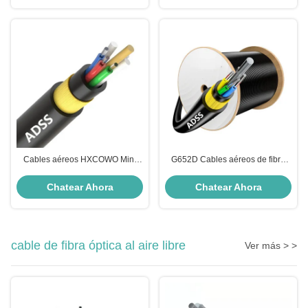
Cables aéreos HXCOWO Mini
G652D Cables aéreos de fibra
G652D ADSS de fibra óptica de
óptica 12 24 48 96 Cable aéreo
soporte automático 2-288
ADSS autoportante de núcleo
Chatear Ahora
Chatear Ahora
núcleos
cable de fibra óptica al aire libre
Ver más > >