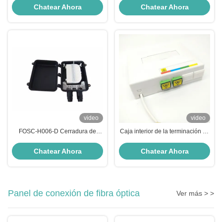
pared para diversas aplicaciones
terminación de división de fibra
Chatear Ahora
Chatear Ahora
óptica compacta y potente
video
video
FOSC-H006-D Cerradura de
Caja interior de la terminación de
empalme de fibra óptica, caja de
la fibra del acceso de la caja
cerradura conjunta de fibra óptica
terminal 10 FTTH de la fibra
Chatear Ahora
Chatear Ahora
para telecomunicaciones
óptica de 2 puertos
Panel de conexión de fibra óptica
Ver más > >