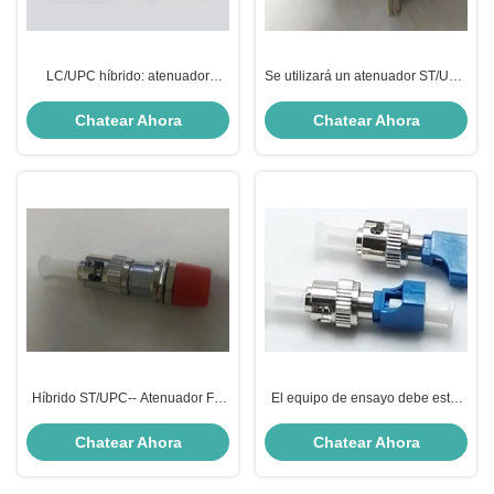
LC/UPC híbrido: atenuador
Se utilizará un atenuador ST/UPC
ST/UPC
híbrido.
Chatear Ahora
Chatear Ahora
Híbrido ST/UPC-- Atenuador FC
El equipo de ensayo debe estar
UPC
equipado con un equipo de
ensayo de alta precisión y un
Chatear Ahora
Chatear Ahora
equipo de ensayo de alta
precisión.