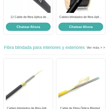
12 Cable de fibra óptica de
Cables blindados de fibra óptica
núcleo Cable blindado de fibra
para exteriores con apertura
óptica para exteriores con fibra
numérica 0.200±0.015NA, 12
Chatear Ahora
Chatear Ahora
G652D y cinta de acero
núcleos y alambre de acero
corrugado para el rendimiento
miembro de resistencia central
Fibra blindada para interiores y exteriores
Ver más > >
Cables blindados de fibra óptica
Cable de Fibra Óptica Blindado