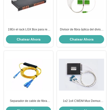
19En el rack LGX Box para red
Divisor de fibra óptica del divisor
óptica pasiva EPON GPON BPON
1260nm-1650nm 1x8 del PLC de
FTTX FTTH
G657A1 1x8
Chatear Ahora
Chatear Ahora
Separador de cable de fibra
1x2 1x4 CWDM Mux Demux
óptica de módulo FWDM amarillo
Modulo Fibra óptica Splitter con
para sistemas WDM de metro
baja pérdida de inserción