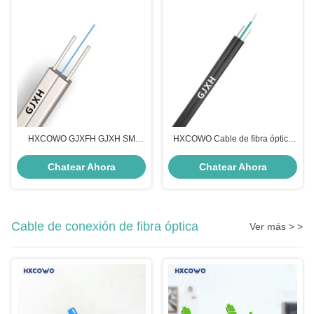
HXCOWO GJXFH GJXH SM
HXCOWO Cable de fibra óptica
Cables de fibra de baja con
plana de modo único Fig8 FTTH
alambre de acero o cable FTTH
Cable de caída plana
Chatear Ahora
Chatear Ahora
de FRP
Cable de conexión de fibra óptica
Ver más > >