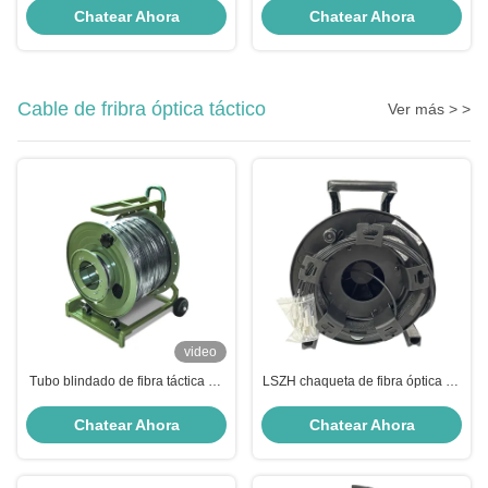
Interiores y Exteriores con 2-288
Calidad con Chaqueta LSZH de
Chatear Ahora
Chatear Ahora
Fibras para Centros de Datos y
PVC y Longitud Personalizada
Redes de Comunicación
Cable de fribra óptica táctico
Ver más > >
video
Tubo blindado de fibra táctica de
LSZH chaqueta de fibra óptica de
encargo del espiral Tac del cable
cable táctico negro militar de
de fribra óptica TPU para las
cable táctico
Chatear Ahora
Chatear Ahora
soluciones de FTTx