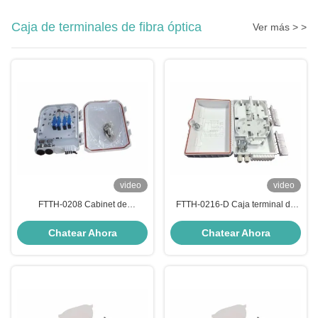
Caja de terminales de fibra óptica
Ver más > >
video
video
FTTH-0208 Cabinet de
FTTH-0216-D Caja terminal de
terminación de fibra óptica, caja
cable de fibra óptica, conexión a
de conexión de cable de fibra
Internet muy rápida Caja de
Chatear Ahora
Chatear Ahora
óptica de red
recubrimiento conjunto de fibra
óptica