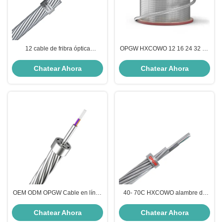
12 cable de fribra óptica
OPGW HXCOWO 12 16 24 32 36
acorazado aéreo de la base
48 Cable óptico de fibra óptica de
OPGW OPPC G652D G655 los
alimentación del núcleo
Chatear Ahora
Chatear Ahora
5km los 3km los 2km
OEM ODM OPGW Cable en línea
40- 70C HXCOWO alambre de
de transmisión HXCOWO
tierra anti iluminación OPGW
alambre de tierra para la
cable de fibra óptica 2-288
Chatear Ahora
Chatear Ahora
resistencia súper alta
núcleos