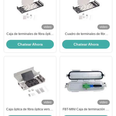
video
video
Caja de terminales de fibra óptica
Cuadro de terminales de fibra
de 8 núcleos montada en la
óptica de 8 núcleos montado en
pared para sus necesidades de
la pared Aumentar su red
Chatear Ahora
Chatear Ahora
red
video
video
Caja óptica de fibra óptica versátil
FBT-MINI Caja de terminación de
de 24 núcleos montada en la
cable de fibra óptica, Caja de