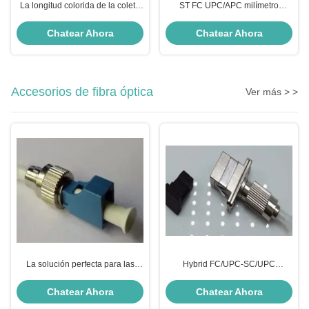
La longitud colorida de la coleta
ST FC UPC/APC milímetro
de la fibra óptica modificó
50/125 62.5/125 de la coleta del
longitudes para requisitos
SC LC de los corazones de las
Chatear Ahora
Chatear Ahora
particulares el 1m/2m/3m SM
coletas 12 de la fibra de
milímetro
HXCOWO FTTN
Accesorios de fibra óptica
Ver más > >
La solución perfecta para las
Hybrid FC/UPC-SC/UPC
redes de fibra óptica
Attenuator El componente
esencial para la comunicación de
Chatear Ahora
Chatear Ahora
fibra óptica