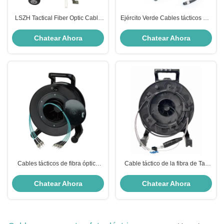
LSZH Tactical Fiber Optic Cable
Ejército Verde Cables tácticos Ofc
Reel ROHS ISO Conectividad
Cables blindados en espiral
FTTx mejorada
Cables tácticos de fibra óptica
Chatear Ahora
Chatear Ahora
Cables tácticos de fibra óptica
Cable táctico de la fibra de Tac
con chaqueta LSZH/PVC/TPU
del arreglo para requisitos
particulares del cable de la fibra
Chatear Ahora
Chatear Ahora
de la chaqueta del PVC TPU de
LSZH