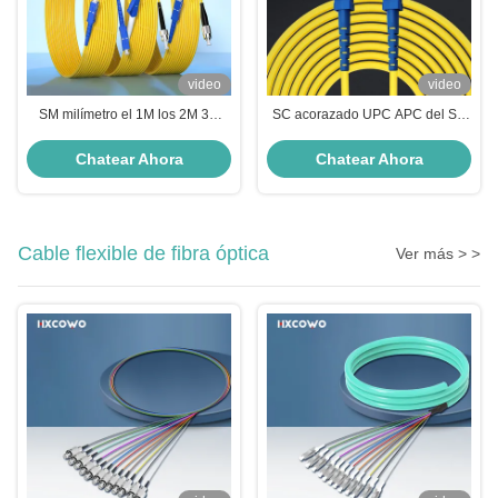
video
video
SM milímetro el 1M los 2M 3M
SC acorazado UPC APC del SC
UPC APC 1 cable del remiendo
del cable de conexión de la fibra
de la fibra óptica de la base para
óptica de FTTH G652D G657A1
Chatear Ahora
Chatear Ahora
la red de Wifi
G657A2 HXCOWO
Cable flexible de fibra óptica
Ver más > >