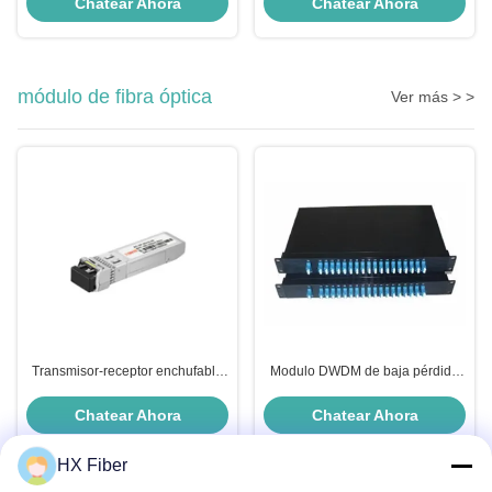
Chatear Ahora
Chatear Ahora
módulo de fibra óptica
Ver más > >
Transmisor-receptor enchufable
Modulo DWDM de baja pérdida
caliente del módulo 11.3Gbps
de inserción Modulo de fibra
DWDM de 10G SFP+ para SDH
óptica banda ancha
Chatear Ahora
Chatear Ahora
STM64
HX Fiber