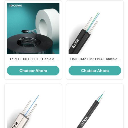
LSZH GJXH FTTH 1 Cable de
OM1 OM2 OM3 OM4 Cables de
fibra óptica de modo único para
fibra óptica para interiores
telecomunicaciones
Chatear Ahora
Chatear Ahora