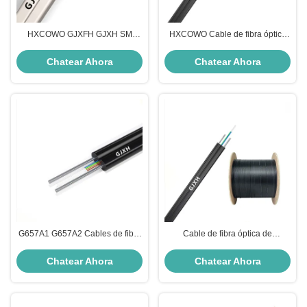
HXCOWO GJXFH GJXH SM
HXCOWO Cable de fibra óptica
Cables de fibra de baja con
plana de modo único Fig8 FTTH
alambre de acero o cable FTTH
Cable de caída plana
Chatear Ahora
Chatear Ahora
de FRP
G657A1 G657A2 Cables de fibra
Cable de fibra óptica de
óptica para interiores con
descenso plano negro HXCOWO
mensajería de acero 1/2/4/6/8/12
GJXH G657A FTTH
Chatear Ahora
Chatear Ahora
núcleos