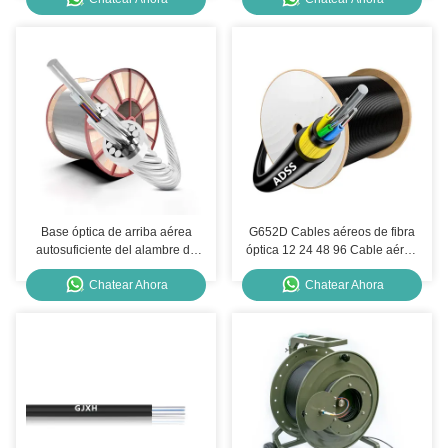
Base óptica de arriba aérea
G652D Cables aéreos de fibra
autosuficiente del alambre de
óptica 12 24 48 96 Cable aéreo
tierra 48 del cable de fribra
ADSS autoportante de núcleo
Chatear Ahora
Chatear Ahora
óptica de OPGW