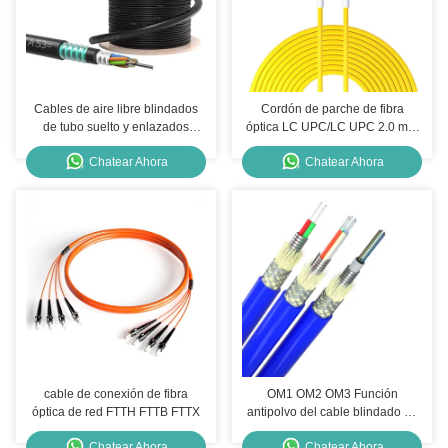
Cables de aire libre blindados
Cordón de parche de fibra
de tubo suelto y enlazados
óptica LC UPC/LC UPC 2.0 mm
G652D G657A1 G657A2
PVC OFNR 9/125 Parche de
Chatear Ahora
Chatear Ahora
cable de fibra óptica de modo
único
cable de conexión de fibra
OM1 OM2 OM3 Función
óptica de red FTTH FTTB FTTX
antipolvo del cable blindado de
fibra óptica multimodo
Chatear Ahora
Chatear Ahora