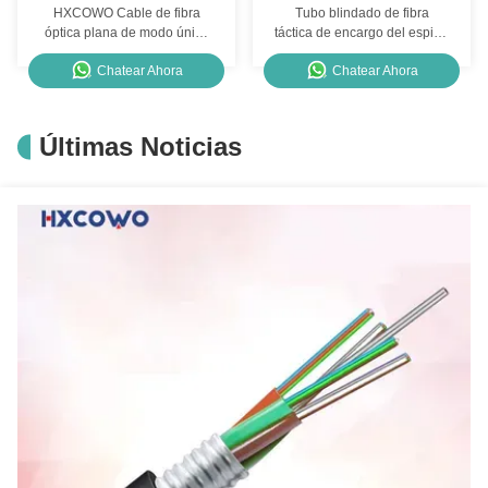
HXCOWO Cable de fibra
Tubo blindado de fibra
óptica plana de modo único
táctica de encargo del espiral
Fig8 FTTH Cable de caída
Tac del cable de fribra óptica
Chatear Ahora
Chatear Ahora
plana
TPU para las soluciones de
FTTx
Últimas Noticias