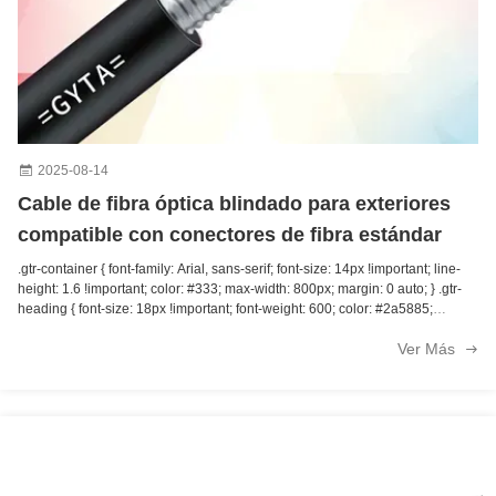
2025-08-14
Cable de fibra óptica blindado para exteriores
compatible con conectores de fibra estándar
.gtr-container { font-family: Arial, sans-serif; font-size: 14px !important; line-
height: 1.6 !important; color: #333; max-width: 800px; margin: 0 auto; } .gtr-
heading { font-size: 18px !important; font-weight: 600; color: #2a5885;
margin: 20px 0 10px 0; padding-bottom: 5px; border-bottom: 1px solid
Ver Más
#e0e0e0; } .gtr-paragraph { margin-bottom: 15px !important; } .gtr-list {
margin: 15px 0; padding-left: 20px; } .gtr-list li { margin-bottom: 8px; } .gtr-
image { max-width: 100%; height: auto; margin: 20px 0; border: 1px solid
#ddd; border-radius: 4px; } .gtr-highlight { background-color: #f5f5f5;
padding: 15px; border-left: 4px solid #2a5885; margin: 20px 0; } El cable
blindado de fibra óptica exterior está diseñado para proporcionar una
conectividad robusta, confiable y de alto rendimiento en condiciones
ambientales adversas.Los cables blindados al aire libre están construidos