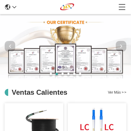
Ventas Calientes
Ver Más
>
>