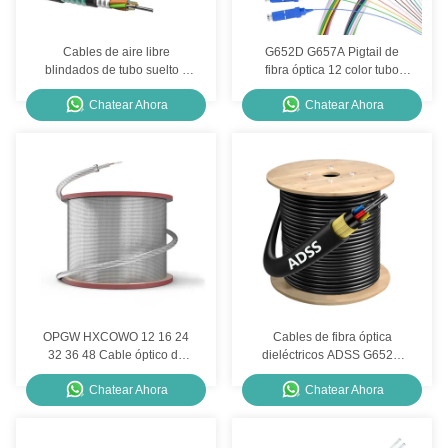
Cables de aire libre
G652D G657A Pigtail de
blindados de tubo suelto y
fibra óptica 12 color tubo
enlazados G652D G657A1
suelto tampón estrecho SC
Chatear Ahora
Chatear Ahora
G657A2
UPC Pigtail
OPGW HXCOWO 12 16 24
Cables de fibra óptica
32 36 48 Cable óptico de
dieléctricos ADSS G652D
fibra óptica de alimentación
G657A1 G657A2 Cables de
Chatear Ahora
Chatear Ahora
del núcleo
fibra óptica aéreos al aire
libre