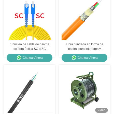
1 núcleo de cable de parche
Fibra blindada en forma de
de fibra óptica SC a SC
espiral para interiores y
UPC/APC 2.0 mm/3.0 mm
exteriores, fibra táctica
Chatear Ahora
Chatear Ahora
G652D/G657A para el uso
multimodo personalizada
en FTTH
Video