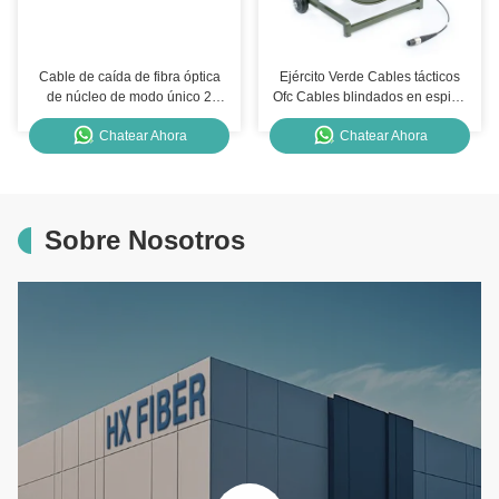
Cable de caída de fibra óptica
Ejército Verde Cables tácticos
de núcleo de modo único 2
Ofc Cables blindados en espiral
HXCOWO Cable de fibra óptica
Cables tácticos de fibra óptica
Chatear Ahora
Chatear Ahora
de interior
Sobre Nosotros