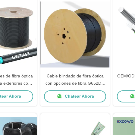
s de fibra óptica
Cable blindado de fibra óptica
OEM/ODM 
a exteriores con
con opciones de fibra G652D y
ambor de madera
longitud personalizada
tel
ear Ahora
Chatear Ahora
ODM y soldadura
alta velocidad de
 pérdida