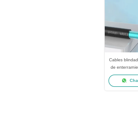
Cables blindad
de enterrami
ODM Cables 
Chat
ext