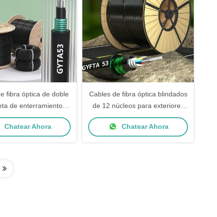
e fibra óptica de doble
Cables de fibra óptica blindados
ta de enterramiento
de 12 núcleos para exteriores
directo GYTA53
GYFTA53 Cables ópticos
Chatear Ahora
Chatear Ahora
blindados