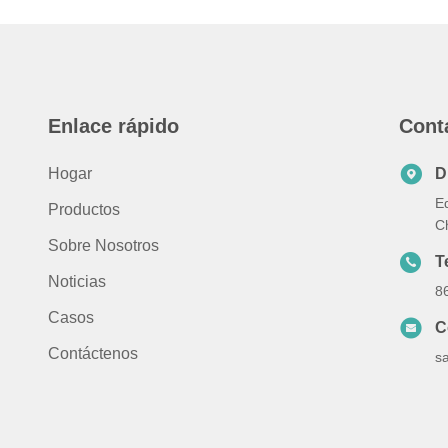
Enlace rápido
Cont
Hogar
D
Ed
Productos
C
Sobre Nosotros
T
Noticias
8
Casos
C
Contáctenos
s