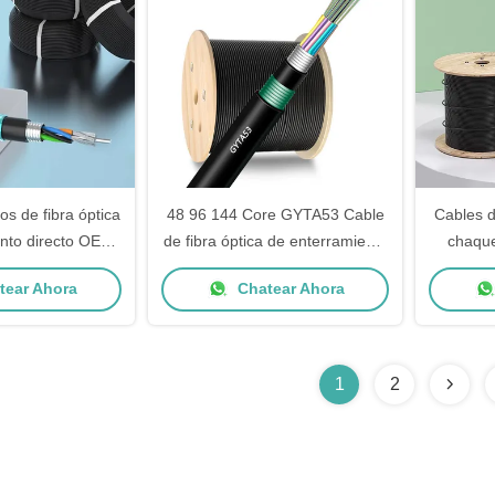
os de fibra óptica
48 96 144 Core GYTA53 Cable
Cables d
ento directo OEM
de fibra óptica de enterramiento
chaque
blindados para
directo para redes al aire libre
ear Ahora
Chatear Ahora
eriores
1
2