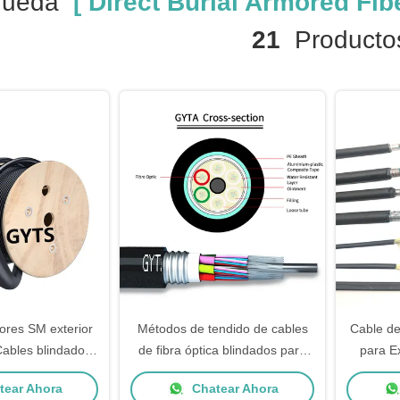
queda
[ Direct Burial Armored Fibe
21
Producto
res SM exterior
Métodos de tendido de cables
Cable de
 Cables blindados
de fibra óptica blindados para
para E
a para red estable
exteriores G652D Opciones de
Person
ear Ahora
Chatear Ahora
fibra 0200±0015NA Apertura
Acero 