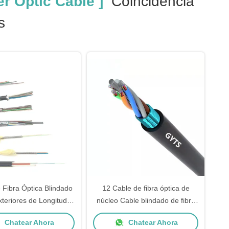
r Optic Cable ]
Coincidencia
s
 Fibra Óptica Blindado
12 Cable de fibra óptica de
xteriores de Longitud
núcleo Cable blindado de fibra
alizada con Cinta de
óptica para exteriores con fibra
Chatear Ahora
Chatear Ahora
Blindada y Cuerda de
G652D y cinta de acero