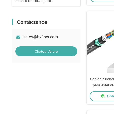
módulo de fibra óptica
Contáctenos
sales@hxfiber.com
Chatear Ahora
Cables blindad
para exterio
GYFTA53
Chat
perso