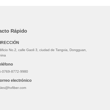
acto Rápido
IRECCIÓN
ificio No.2, calle Gaoli 3, ciudad de Tangxia, Dongguan,
hina
eléfono
6-0769-8772-9980
orreo electrónico
ales@hxfiber.com