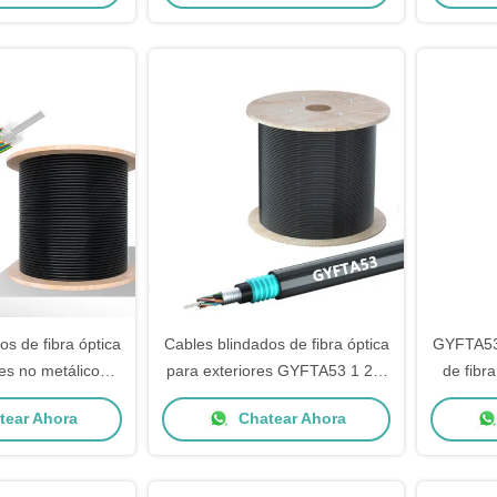
numérica Adecuado para
Relleno 
entornos hostiles
Inst
os de fibra óptica
Cables blindados de fibra óptica
GYFTA53 
res no metálicos
para exteriores GYFTA53 1 2 4
de fibra
 longitud
Núcleo para comunicación de
metáli
ear Ahora
Chatear Ahora
nalizada
larga duración