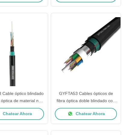
Número 5 0 Ideal para
corrugado para el rendimiento
alaciones de Redes
Exteriores
Cable óptico blindado
GYFTA53 Cables ópticos de
 óptica de material no
fibra óptica doble blindado con
co a prueba de agua
2-288 núcleos de diseño de
Chatear Ahora
Chatear Ahora
tubos sueltos para aplicaciones
de entierro directo