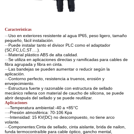
Características
Uso en exteriores resistente al agua IP65, peso ligero, tamaño
---
pequeño, fácil instalación.
Puede instalar tanto el divisor PLC como el adaptador
---
(SC,FC,LC,ST….).
Material plástico ABS de alta calidad.
---
Se utiliza en aplicaciones directas y ramificadas para cables de
---
fibra agrupada y fibra en cinta.
Las bandejas se pueden aumentar o reducir según la
---
aplicación.
Contorno perfecto, resistencia a truenos, erosión y
---
envejecimiento.
Estructura fuerte y razonable con estructura de sellado
---
mecánico rellena con material de caucho de silicona, se puede
abrir después del sellado y se puede reutilizar.
Aplicaciones
-Temperatura ambiental:-40 a +85°C
---
-Presión atmosférica: 70-106 Kpa
---
-Intensidad: 15 KV(DC) no descompuesto, no tiene arco
---
volante.
Componentes:Cinta de sellado, cinta aislante, brida de nailon,
---
funda termocontraíble para cable óptico, gancho mental,