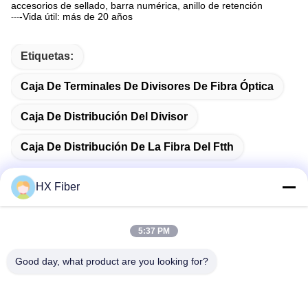
accesorios de sellado, barra numérica, anillo de retención
-Vida útil: más de 20 años
---
Etiquetas:
Caja De Terminales De Divisores De Fibra Óptica
Caja De Distribución Del Divisor
Caja De Distribución De La Fibra Del Ftth
HX Fiber
Contacto Rápido
5:37 PM
Good day, what product are you looking for?
DIRECCIÓN
Edificio No.2, calle Gaoli 3, ciudad de Tangxia, Dongguan,
China