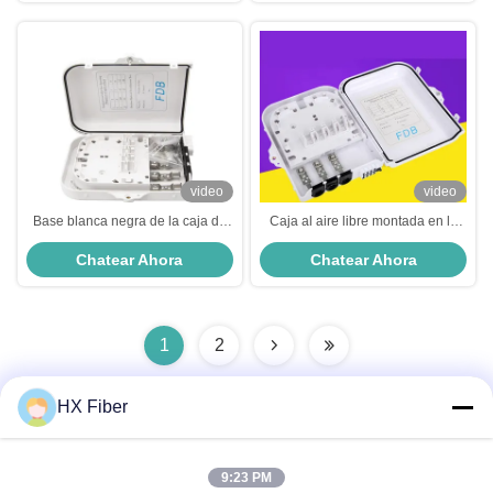
video
video
Base blanca negra de la caja de
Caja al aire libre montada en la
distribución de fibra óptica del
pared de la terminación de la fibra
Chatear Ahora
Chatear Ahora
OEM FTTX 8 con 1 divisor de 8
de la caja terminal de fibra óptica
PLC
de la base de PC/ABS 8
1
2
HX Fiber
Contacto Rápido
9:23 PM