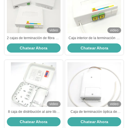
video
video
2 cajas de terminación de fibra del
Caja interior de la terminación de
adaptador de la caja SC/APC de
la fibra del acceso de la caja
Chatear Ahora
Chatear Ahora
la terminación de la fibra óptica de
terminal 10 FTTH de la fibra óptica
Ftth del puerto
de 2 puertos
video
video
8 caja de distribución al aire libre
Caja de terminación óptica del
blanca de la fibra óptica de la
pasillo de la caja de distribución
Chatear Ahora
Chatear Ahora
base de la PC 8 del pasillo de la
de la fibra de 8 bases FTTH
caja terminal de los puertos FTTH