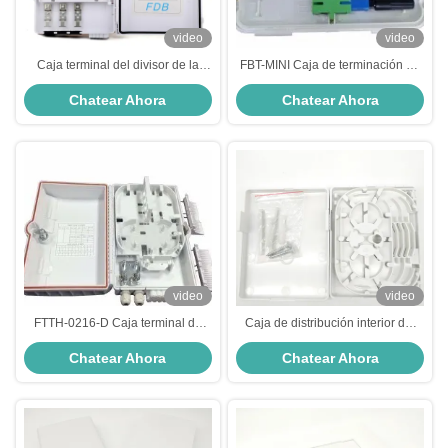
video
video
Caja terminal del divisor de la
FBT-MINI Caja de terminación de
fibra óptica del ABS 4Core 8Core
cable de fibra óptica, Caja de
Chatear Ahora
Chatear Ahora
12Core 24Core 48Core 12 meses
terminación de división de fibra
óptica compacta y potente
video
video
FTTH-0216-D Caja terminal de
Caja de distribución interior del
cable de fibra óptica, conexión a
divisor de FTTH de la función que
Chatear Ahora
Chatear Ahora
Internet muy rápida Caja de
empalma de la caja óptica de la
recubrimiento conjunto de fibra
terminación de 86 placas
óptica