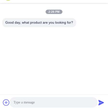
2:26 PM
Good day, what product are you looking for?
Etiquetas:
Tubo Retráctil Térmico De Fibra
Conectores De Fibra De Conexión Rápida
Atenuador Variable De Fibra Óptica
Contacto Rápido