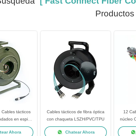
Búsqueda
[ Fast Connect Fiber Co
Productos
e Cables tácticos
Cables tácticos de fibra óptica
12 Cab
ndados en espiral
con chaqueta LSZH/PVC/TPU
núcleo C
s de fibra óptica
óptica pa
ear Ahora
Chatear Ahora
G652