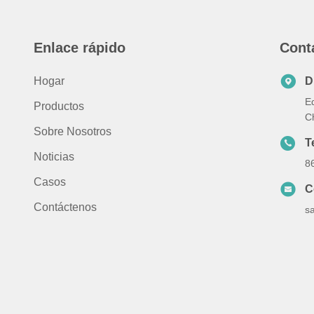
Enlace rápido
Cont
Hogar
D
Ed
Productos
C
Sobre Nosotros
T
Noticias
8
Casos
C
Contáctenos
s