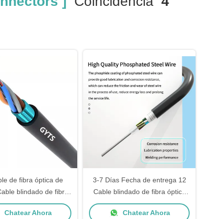
nnectors ]
Coincidencia
4
le de fibra óptica de
3-7 Días Fecha de entrega 12
able blindado de fibra
Cable blindado de fibra óptica
ra exteriores con fibra
de núcleo adecuado para
Chatear Ahora
Chatear Ahora
D y cinta de acero
entornos adversos y