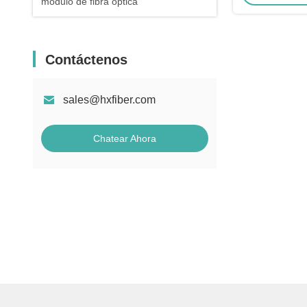
módulo de fibra óptica
Contáctenos
sales@hxfiber.com
Chatear Ahora