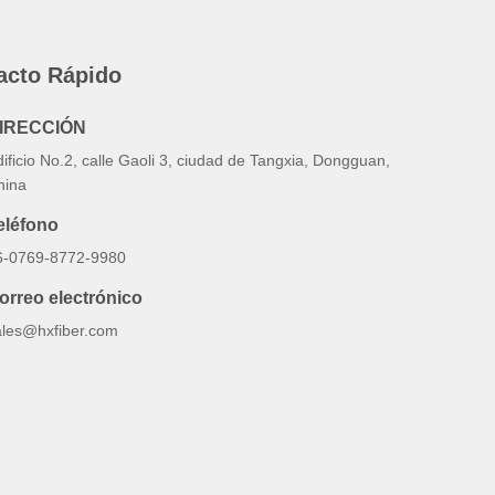
acto Rápido
IRECCIÓN
ificio No.2, calle Gaoli 3, ciudad de Tangxia, Dongguan,
hina
eléfono
6-0769-8772-9980
orreo electrónico
ales@hxfiber.com