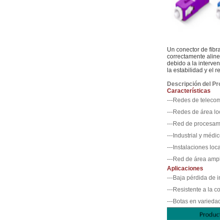
Un conector de fibr
correctamente aline
debido a la interven
la estabilidad y el 
Descripción del Pr
Características
---Redes de teleco
---Redes de área lo
---Red de procesam
---Industrial y médic
---Instalaciones loc
---Red de área ampl
Aplicaciones
---Baja pérdida de i
---Resistente a la c
---Botas en varieda