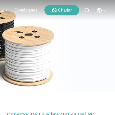
Contáctenos
Charlar
os
s
Conector De La Fibra Óptica Del SC