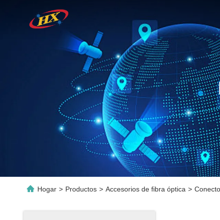
Hogar
>
Productos
>
Accesorios de fibra óptica
>
Conector