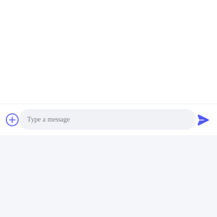
3.Requisitos de tecnología de fibra
4. Requisitos de la tecnología del cable óptico
Photo
Video Call
Audio Call