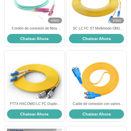
video
video
Cordón de conexión de fibra
SC LC FC ST Multimodo OM1
óptica con varios modos de
62.5/125um PVC LSZH chaqueta
Chatear Ahora
Chatear Ahora
funcionamiento del OEM 3.0m m
blindada con cordón de parche de
LC/UPC-LC/UPC para la
fibra óptica
transmisión de datos de la
velocidad
FTTX HXCOWO LC FC Duplex
Cable de conexión con varios
OM3 OM4 Jumper 50/125um
modos de funcionamiento a dos
Chatear Ahora
Chatear Ahora
Cable de parche de fibra óptica
caras de la fibra óptica del cable
multimodo
de puente OM3 de SC/UPC-
SC/UPC para el establecimiento
de una red