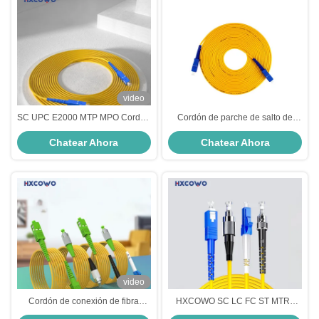
video
SC UPC E2000 MTP MPO Cordón
Cordón de parche de salto de
de parche de fibra óptica blindado
modo único y multi-modo SC-SC
Chatear Ahora
Chatear Ahora
para longitud de onda
Armadura Cordón de parche de
850nm/1310nm/1550nm
fibra óptica para FTTH
video
Cordón de conexión de fibra
HXCOWO SC LC FC ST MTRJ
óptica de 1 núcleo HXCOWO
Conectores APC/UPC para