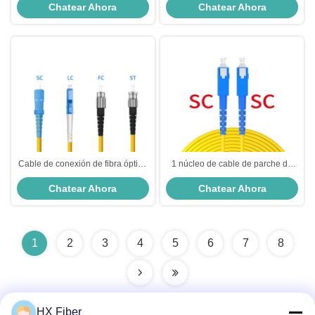
Chatear Ahora
Chatear Ahora
SC/FC/LC/ST de pequeñas
interiores Cordón de parches de
pérdidas APC/UPC 9/125 SM SX
fibra óptica blindada 1
3M G657A
Cable de conexión de fibra óptica
1 núcleo de cable de parche de
del conector del wifi HXCOWO
fibra óptica SC a SC UPC/APC 2.0
Chatear Ahora
Chatear Ahora
SC/FC/LC/ST/MTRJ/MU/DIN UPC
mm/3.0 mm G652D/G657A para el
APC de la red
uso en FTTH
1
2
3
4
5
6
7
8
HX Fiber