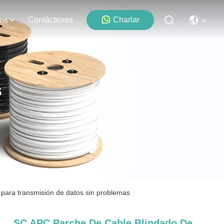
Contáctenos
Charlar
os
s
para transmisión de datos sin problemas
SC APC Parche De Cable Blindado De