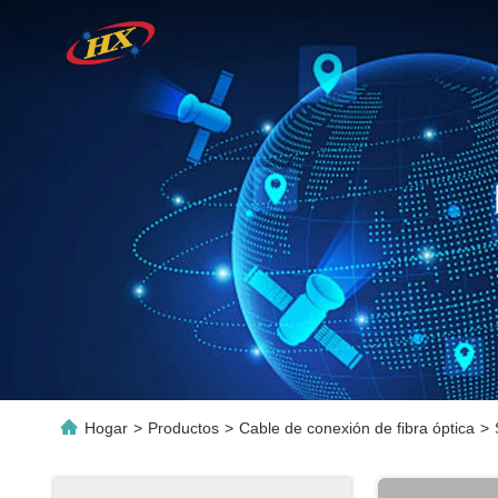
Hogar
>
Productos
>
Cable de conexión de fibra óptica
>