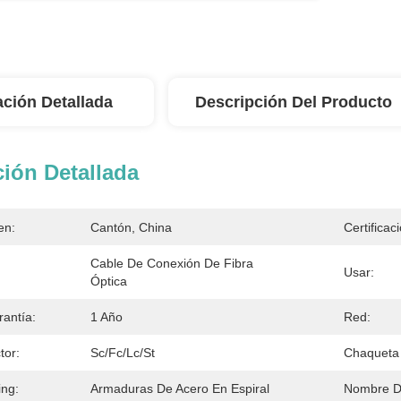
ación Detallada
Descripción Del Producto
ión Detallada
en:
Cantón, China
Certificac
Cable De Conexión De Fibra 
Usar:
Óptica
antía:
1 Año
Red:
tor:
Sc/fc/lc/st
Chaqueta 
ing:
Armaduras De Acero En Espiral
Nombre De