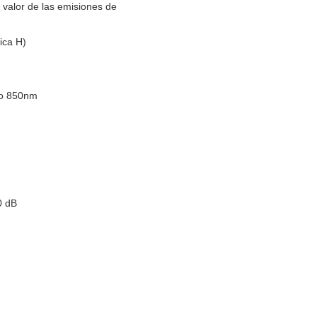
 valor de las emisiones de
ica H)
do 850nm
0 dB