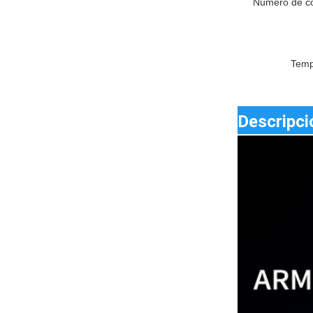
Número de co
Temp
Descripci