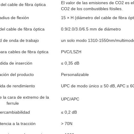
El valor de las emisiones de CO2 es el
del cable de fibra óptica
CO2 de los combustibles fósiles.
adius de flexión
15 × H (diámetro del cable de fibra ópt
el cable de fibra óptica
0.9/2.0/3.0/6.5 mm de diámetro
ud de onda de trabajo
un solo modo 1310-1550nm/multimo
ara cables de fibra óptica
PVC/LSZH
dida de inserción
≤ 0,35 dB
ción del producto
Personalizable
ida de rendimiento
UPC de modo único ≥ 50 dB, APC ≥ 6
e la cara de extremo de la
UPC/APC
ferrule
tercambiabilidad
≤ 0,2 dB
tencia a la tracción
> 70N