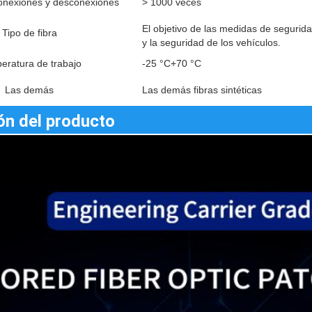
nexiones y desconexiones
> 1000 veces
El objetivo de las medidas de segurida
Tipo de fibra
y la seguridad de los vehículos.
eratura de trabajo
-25 °C+70 °C
Las demás
Las demás fibras sintéticas
ón del producto