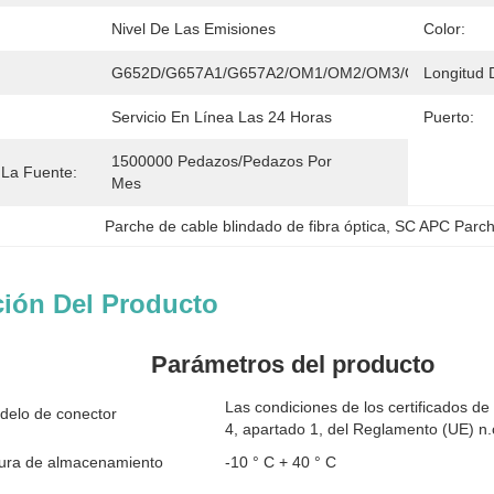
Nivel De Las Emisiones
Color:
G652D/G657A1/G657A2/OM1/OM2/OM3/OM4
Longitud 
Servicio En Línea Las 24 Horas
Puerto:
1500000 Pedazos/pedazos Por   
La Fuente:
Mes
Parche de cable blindado de fibra óptica
, 
SC APC Parche
ción Del Producto
Parámetros del producto
Las condiciones de los certificados de
delo de conector
4, apartado 1, del Reglamento (UE) n
ura de almacenamiento
-10 ° C + 40 ° C