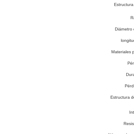
Estructura 
R
Diámetro d
longit
Materiales p
Pér
Dura
Pérd
Estructura d
In
Resis