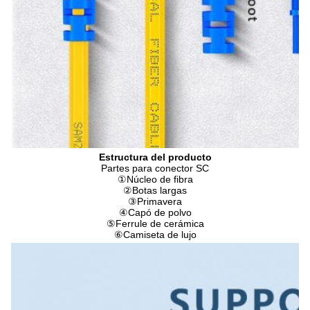
Estructura del producto
Partes para conector SC
①
Núcleo de fibra
②
Botas largas
③
Primavera
④
Capó de polvo
⑤
Ferrule de cerámica
⑥
Camiseta de lujo