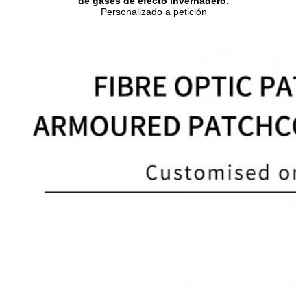
de gases de efecto invernadero.
Personalizado a petición