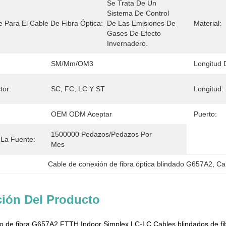
Se Trata De Un 
Sistema De Control 
 Para El Cable De Fibra Óptica:
De Las Emisiones De 
Material:
Gases De Efecto 
Invernadero.
SM/mm/OM3
Longitud 
tor:
SC, FC, LC Y ST
Longitud:
OEM ODM Aceptar
Puerto:
1500000 Pedazos/pedazos Por   
La Fuente:
Mes
Cable de conexión de fibra óptica blindado G657A2
, 
Ca
ción Del Producto
de fibra G657A2 FTTH Indoor Simplex LC-LC Cables blindados de fib