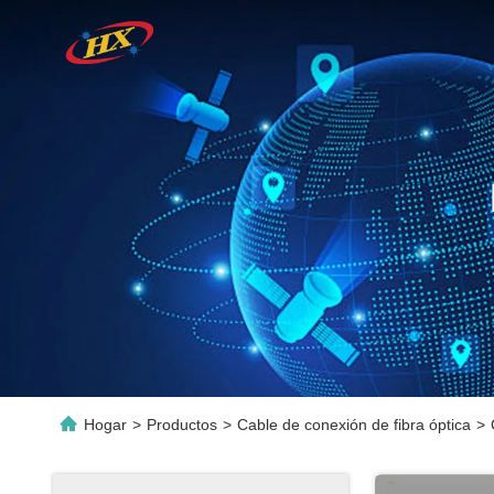
Hogar
>
Productos
>
Cable de conexión de fibra óptica
>