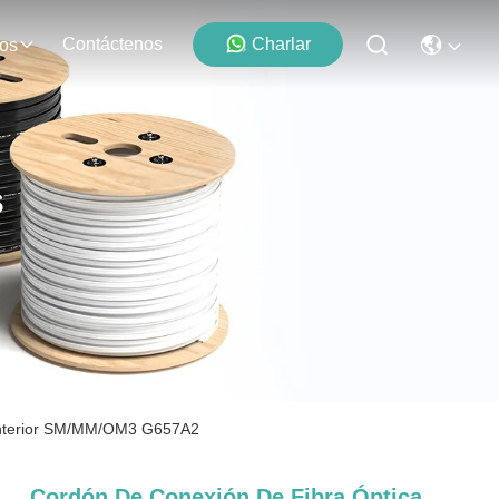
Contáctenos
Charlar
os
s
 interior SM/MM/OM3 G657A2
Cordón De Conexión De Fibra Óptica