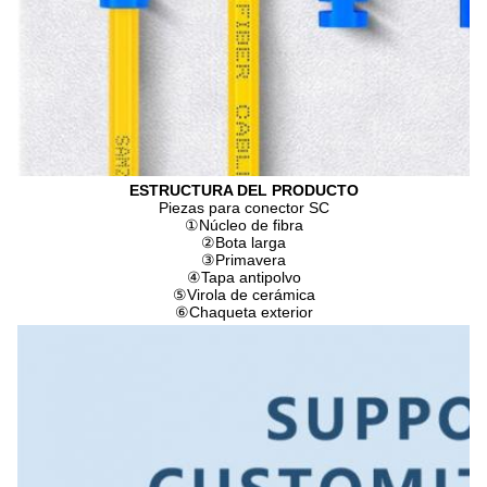
ESTRUCTURA DEL PRODUCTO
Piezas para conector SC
①
Núcleo de fibra
②
Bota larga
③
Primavera
④
Tapa antipolvo
⑤
Virola de cerámica
⑥
Chaqueta exterior