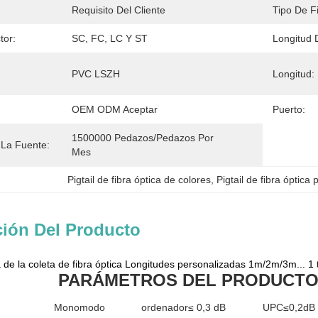
Requisito Del Cliente
Tipo De F
tor:
SC, FC, LC Y ST
Longitud 
PVC LSZH
Longitud:
OEM ODM Aceptar
Puerto:
1500000 Pedazos/pedazos Por   
La Fuente:
Mes
Pigtail de fibra óptica de colores
, 
Pigtail de fibra óptica
ción Del Producto
a de la coleta de fibra óptica Longitudes personalizadas 1m/2m/3m... 1
PARÁMETROS DEL PRODUCT
Monomodo
ordenador≤ 0,3 dB
UPC≤0,2dB