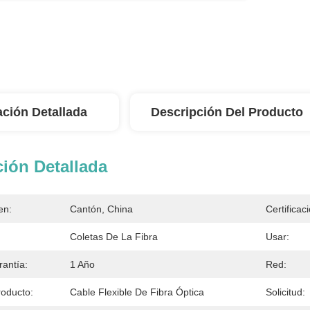
ación Detallada
Descripción Del Producto
ión Detallada
en:
Cantón, China
Certificac
Coletas De La Fibra
Usar:
antía:
1 Año
Red:
oducto:
Cable Flexible De Fibra Óptica
Solicitud: