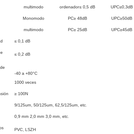
multimodo
ordenador≤ 0,5 dB
UPC≤0,3dB
Monomodo
PC≥ 48dB
UPC≥50dB
multimodo
PC≥ 25dB
UPC≥45dB
ad
≤ 0,1 dB
de
≤ 0,2 dB
 de
-40 a +80°C
d
1000 veces
nsión
≥ 100N
9/125um, 50/125um, 62,5/125um, etc.
0,9 mm 2,0 mm 3,0 mm, etc.
os
PVC, LSZH