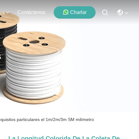
Contáctenos
Charlar
os
s
 requisitos particulares el 1m/2m/3m SM milímetro
La Longitud Colorida De La Coleta De