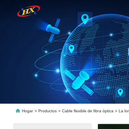
Hogar
>
Productos
>
Cable flexible de fibra óptica
>
La lo