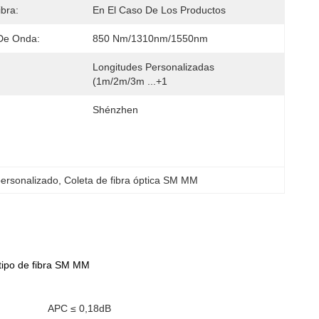
ibra:
En El Caso De Los Productos
De Onda:
850 Nm/1310nm/1550nm
Longitudes Personalizadas 
(1m/2m/3m ...+1
Shénzhen
 personalizado
, 
Coleta de fibra óptica SM MM
 tipo de fibra SM MM
O
APC ≤ 0,18dB