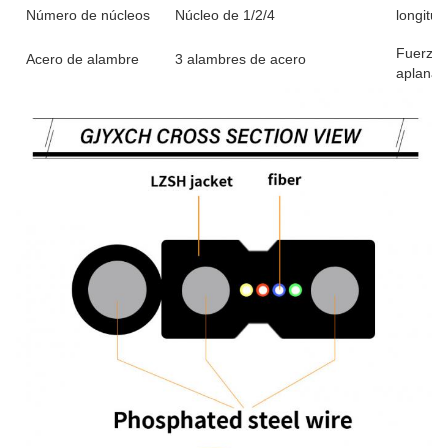
Número de núcleos
Núcleo de 1/2/4
longitu
Fuerza 
Acero de alambre
3 alambres de acero
aplanam