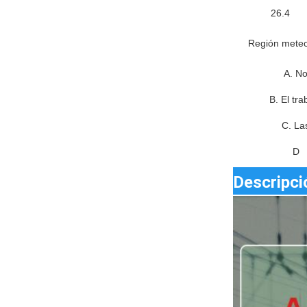
26.4
Región meteo
A. N
B. El tra
C. La
D
Descripci