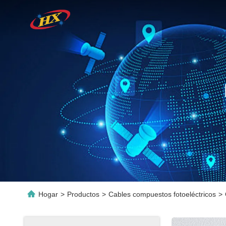
Hogar
>
Productos
>
Cables compuestos fotoeléctricos
>