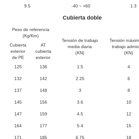
9.5
-40 ~ +60
1.3
Cubierta doble
Peso de referencia
(Kg/Km)
Tensión de trabajo
Tensión máxim
Cubierta
AT
media diaria
trabajo admis
exterior
cubierta
(KN)
(KN)
de PE
exterior
125
136
1.5
4
132
142
2.25
6
137
148
3
8
145
156
3.6
10
147
159
4.5
12
164
177
5.4
15
171
185
6.75
18