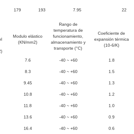
179
193
7.95
22
Rango de
temperatura de
Coeficiente de
Modulo elástico
funcionamiento,
el
expansión térmica
(KN/mm2)
almacenamiento y
(10-6/K)
transporte (°C)
2)
7.6
-40 ~ +60
1.8
8.3
-40 ~ +60
1.5
9.45
-40 ~ +60
1.3
10.8
-40 ~ +60
1.2
11.8
-40 ~ +60
1.0
13.6
-40 ~ +60
0.9
16.4
-40 ~ +60
0.6