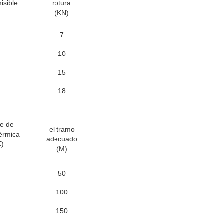
isible
rotura
(KN)
7
10
15
18
te de
el tramo
érmica
adecuado
K)
(M)
50
100
150