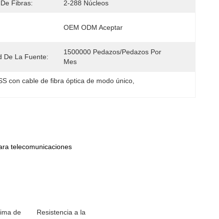
De Fibras:
2-288 Núcleos
OEM ODM Aceptar
1500000 Pedazos/pedazos Por   
 De La Fuente:
Mes
S con cable de fibra óptica de modo único
, 
ara telecomunicaciones
ima de
Resistencia a la