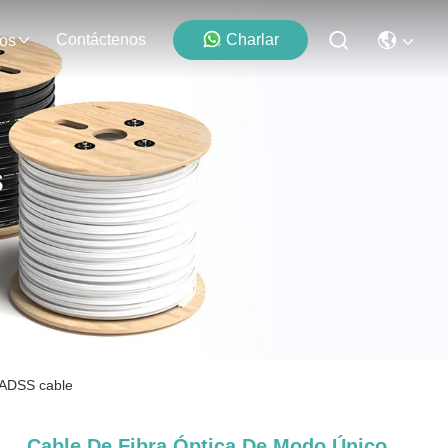
Contáctenos
Charlar
os
s
 ADSS cable
Cable De Fibra Óptica De Modo Único