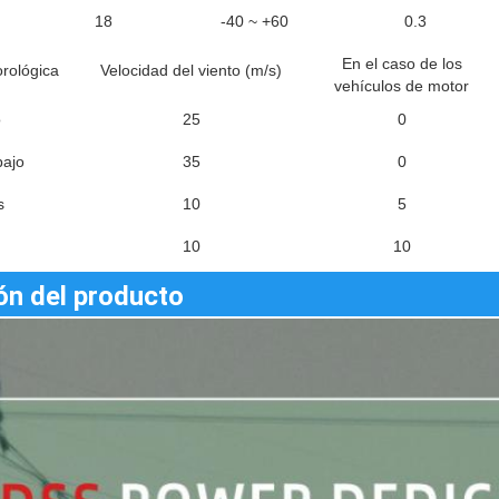
18
-40 ~ +60
0.3
En el caso de los
rológica
Velocidad del viento (m/s)
vehículos de motor
o
25
0
bajo
35
0
s
10
5
10
10
ón del producto