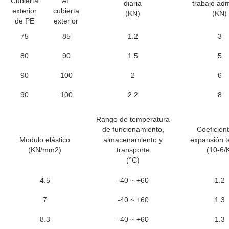
Cubierta
AT
diaria
trabajo adm
exterior
cubierta
(KN)
(KN)
de PE
exterior
75
85
1.2
3
80
90
1.5
5
90
100
2
6
90
100
2.2
8
Rango de temperatura
de funcionamiento,
Coeficien
Modulo elástico
almacenamiento y
expansión t
(KN/mm2)
transporte
(10-6/
(°C)
4.5
-40 ~ +60
1.2
7
-40 ~ +60
1.3
8.3
-40 ~ +60
1.3