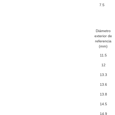
7.5
Diámetro
exterior de
referencia
(mm)
11.5
12
13.3
13.6
13.8
14.5
14.9