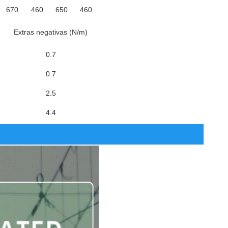
670
460
650
460
Extras negativas (N/m)
0.7
0.7
2.5
4.4