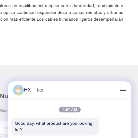
ofrece un equilibrio estratégico entre durabilidad, rendimiento y
ibra óptica continúan expandiéndose a zonas remotas y urbanas
cación más eficiente.Los cables blindados ligeros desempeñarán
HX Fiber
Nuestro boletín
4:57 AM
Suscríbete a nuestro boletín para obtener descuentos y más.
Good day, what product are you looking 
for?