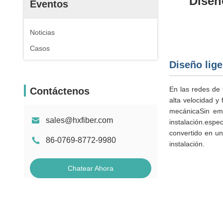
Diseño
Eventos
Noticias
Casos
Diseño lige
En las redes de 
Contáctenos
alta velocidad y 
mecánicaSin emb
sales@hxfiber.com
instalación.espe
convertido en un
86-0769-8772-9980
instalación.
Chatear Ahora