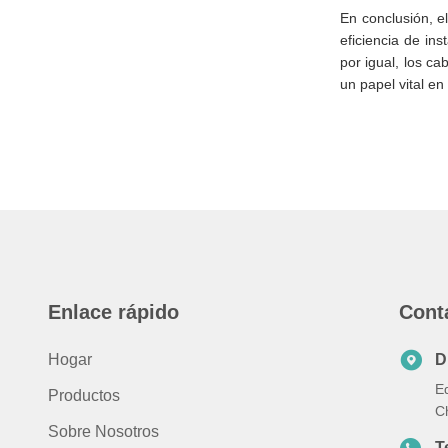
En conclusión, el
eficiencia de in
por igual, los c
un papel vital e
Enlace rápido
Cont
Hogar
D
Ed
Productos
C
Sobre Nosotros
T