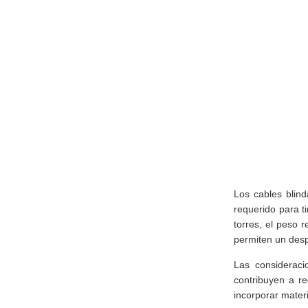
Los cables blind
requerido para t
torres, el peso 
permiten un desp
Las consideraci
contribuyen a re
incorporar materi