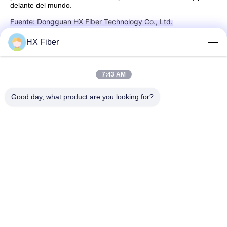
delante del mundo.
Fuente: Dongguan HX Fiber Technology Co., Ltd.
HX Fiber
Contacto Rápido
7:43 AM
Good day, what product are you looking for?
DIRECCIÓN
Edificio No.2, calle Gaoli 3, ciudad de Tangxia, Dongguan,
China
Teléfono
86-0769-8772-9980
Correo electrónico
sales@hxfiber.com